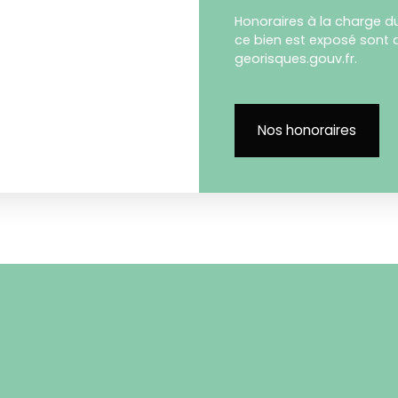
Honoraires à la charge du
ce bien est exposé sont d
georisques.gouv.fr.
Nos honoraires