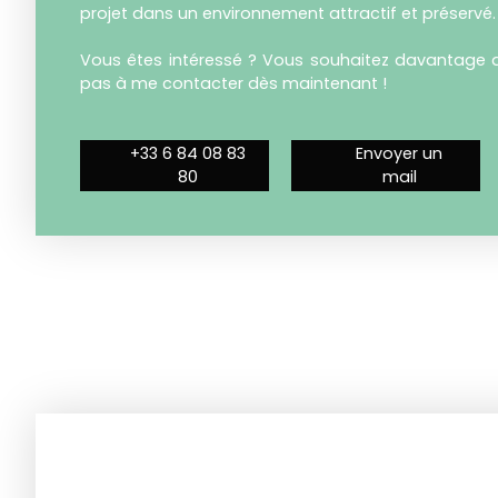
projet dans un environnement attractif et préservé.
Vous êtes intéressé ? Vous souhaitez davantage d’
pas à me contacter dès maintenant !
+33 6 84 08 83
Envoyer un
80
mail