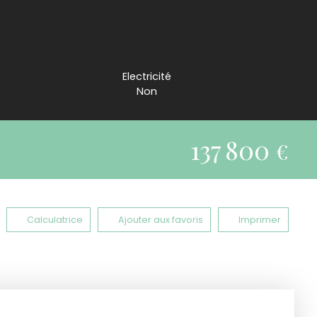
Electricité
Non
137 800
€
Calculatrice
Ajouter aux favoris
Imprimer