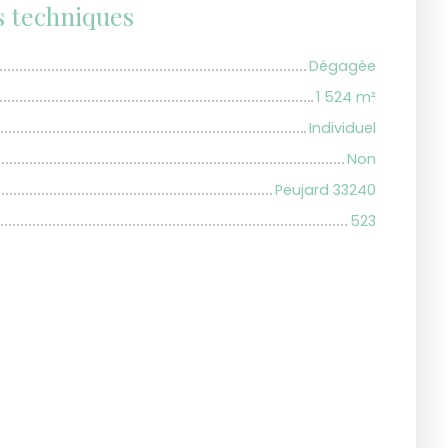
s techniques
Dégagée
1 524
m²
Individuel
Non
Peujard 33240
523