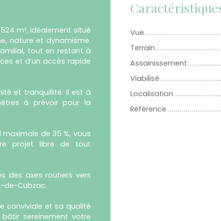
Caractéristique
1 524 m², idéalement situé
Vue
me, nature et dynamisme.
Terrain
milial, tout en restant à
ces et d’un accès rapide
Assainissement
Viabilisé
é et tranquillité. Il est à
Localisation
ètres à prévoir pour la
Référence
ol maximale de 35 %, vous
tre projet libre de tout
s des axes routiers vers
ré-de-Cubzac.
 conviviale et sa qualité
 bâtir sereinement votre