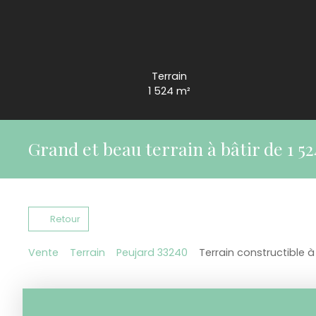
Terrain
1 524
m²
Grand et beau terrain à bâtir de 1 5
Retour
Vente
Terrain
Peujard 33240
Terrain constructible 