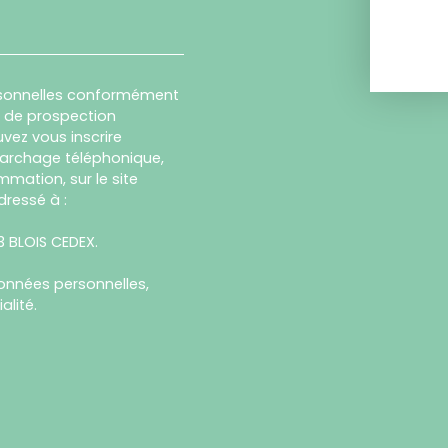
rsonnelles conformément
et de prospection
vez vous inscrire
marchage téléphonique,
mmation, sur le site
dressé à :
13 BLOIS CEDEX.
données personnelles,
alité
.