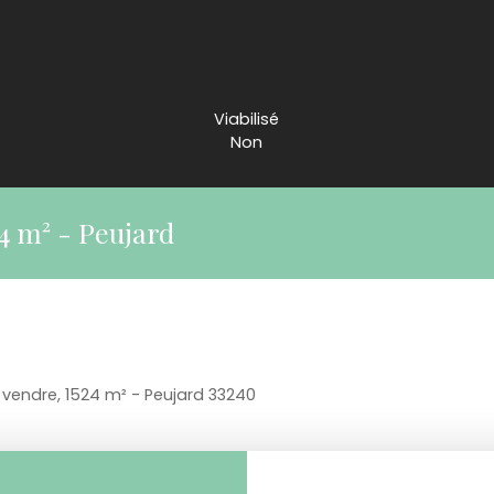
Viabilisé
Non
24 m² - Peujard
à vendre, 1524 m² - Peujard 33240