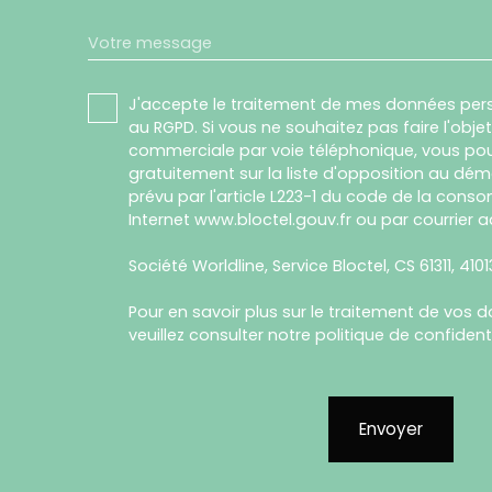
Votre message
J'accepte le traitement de mes données pe
au RGPD. Si vous ne souhaitez pas faire l'obj
commerciale par voie téléphonique, vous pou
gratuitement sur la liste d'opposition au dé
prévu par l'article L223-1 du code de la conso
Internet www.bloctel.gouv.fr ou par courrier a
Société Worldline, Service Bloctel, CS 61311, 410
Pour en savoir plus sur le traitement de vos 
veuillez consulter notre
politique de confidenti
Envoyer