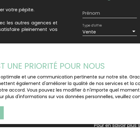
N’hésitez pas à me con
er votre pépite.
Prénom
vec les autres agences et
Type d'offre
atisfaire pleinement vos
Vente
Budget max (€)
 accès à un fichier de
c chercher pour vous la
EST UNE PRIORITÉ POUR NOUS
J'accepte le trait
au RGPD. Si vous ne 
-vous les démarches en
ce optimale et une communication pertinente sur notre site. Gr
commerciale par voi
ettent également d'améliorer la qualité de nos services et la con
gratuitement sur la
tre accord. Vous pouvez les modifier à n'importe quel moment via
prévu par l'article 
r plus d'informations sur vos données personnelles, veuillez co
Internet www.bloctel
Société Worldline, Se
Pour en savoir plus 
veuillez consulter n