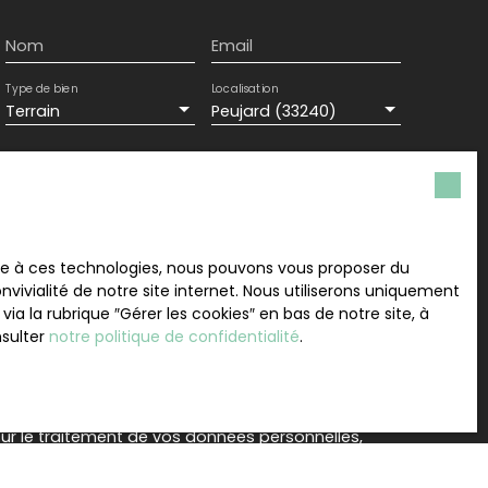
tacter dès maintenant !
Nom
Email
Type de bien
Localisation
Terrain
Peujard (33240)
Surface min (m²)
ement de mes données personnelles conformément
souhaitez pas faire l'objet de prospection
ace à ces technologies, nous pouvons vous proposer du
e téléphonique, vous pouvez vous inscrire
vivialité de notre site internet. Nous utiliserons uniquement
 liste d'opposition au démarchage téléphonique,
 la rubrique ″Gérer les cookies″ en bas de notre site, à
L223-1 du code de la consommation, sur le site
nsulter
notre politique de confidentialité
.
.gouv.fr ou par courrier adressé à :
rvice Bloctel, CS 61311, 41013 BLOIS CEDEX.
sur le traitement de vos données personnelles,
otre
politique de confidentialité
.