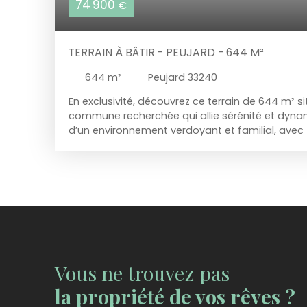
74 900
€
TERRAIN À BÂTIR - PEUJARD - 644 M²
644
m²
Peujard 33240
En exclusivité, découvrez ce terrain de 644 m² si
commune recherchée qui allie sérénité et dyna
d’un environnement verdoyant et familial, ave
à proximité : écoles, commerces, services et un 
Idéalement situé, ce terrain se trouve à seulem
routiers vers Bordeaux et à 10 minutes de Sain
terrain non viabilisé, est prêt à accueillir un proje
constructeur. Classé en zone Ub, il bénéficie d’
maximale de 35 %. Peujard séduit par son cadr
conviviale et sa qualité de vie en pleine croissa
opportunité idéale pour bâtir sereinement votre
environnement attractif. Vous êtes intéressé ?
Vous ne trouvez pas
davantage d’informations ? N’hésitez pas à me
la propriété de vos rêves ?