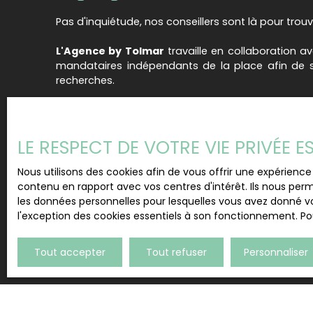
Pas d'inquiétude, nos conseillers sont là pour trouv
L'Agence by Tolmar
travaille en collaboration a
mandataires indépendants de la place afin de s
recherches.
En tant que membre de l'
Amepi
, nous avons
mandats exclusifs à la vente. Nous pouvons don
perle rare qui satisfera vos envies.
LE RESPECT DE VOTRE VIE PRIVÉE 
Faites-nous part de vos critères et
simplifiez
Nous utilisons des cookies afin de vous offrir une expérien
n'ayant qu'
un seul interlocuteur de confiance
.
contenu en rapport avec vos centres d'intérêt. Ils nous perm
les données personnelles pour lesquelles vous avez donné vo
l'exception des cookies essentiels à son fonctionnement. Pou
Tout accepter
Tout refuser
Personnaliser