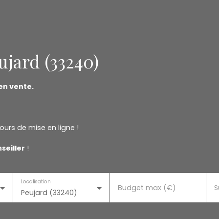
ujard (33240)
en vente.
ours de mise en ligne !
seiller
!
Localisation
Budget max (€)
S
Peujard (33240)