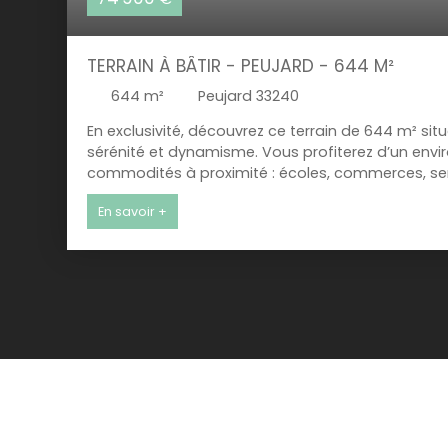
TERRAIN À BÂTIR - PEUJARD - 644 M²
644
m²
Peujard 33240
En exclusivité, découvrez ce terrain de 644 m² si
sérénité et dynamisme. Vous profiterez d’un envi
commodités à proximité : écoles, commerces, serv
situé, ce terrain se trouve à seulement 2 minutes
En savoir +
de Saint-André-de-Cubzac. Le terrain non viabilisé, 
constructeur. Classé en zone Ub, il bénéficie d’u
séduit par son cadre naturel, son ambiance conviv
C’est une opportunité idéale pour bâtir sereinem
attractif. Vous êtes intéressé ? Vous souhaitez 
contacter !