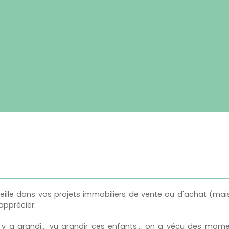
seille dans vos projets immobiliers de vente ou d'achat (mai
apprécier.
 y a grandi... vu grandir ces enfants... on a vécu des moment