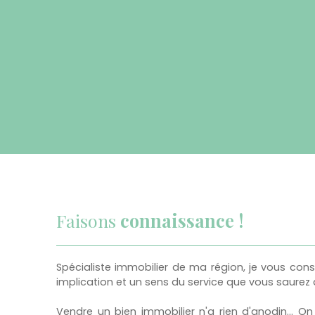
Faisons
connaissance !
Spécialiste immobilier de ma région, je vous con
implication et un sens du service que vous saurez 
Vendre un bien immobilier n'a rien d'anodin... On