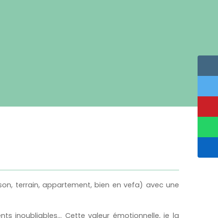
son, terrain, appartement, bien en vefa) avec une
s inoubliables... Cette valeur émotionnelle, je la