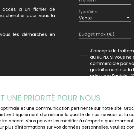
 accès à un fichier de
Type d'offre
c chercher pour vous la
Vente
Budget max (€)
-vous les démarches en
J'accepte le trait
au RGPD. Si vous ne 
commerciale par voi
gratuitement sur la
prévu par l'article 
Internet www.bloctel
Société Worldline, Se
EST UNE PRIORITÉ POUR NOUS
Pour en savoir plus 
ce optimale et une communication pertinente sur notre site. Gr
veuillez consulter n
ettent également d'améliorer la qualité de nos services et la con
tre accord. Vous pouvez les modifier à n'importe quel moment via
r plus d'informations sur vos données personnelles, veuillez co