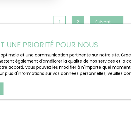
1
2
Suivant
EST UNE PRIORITÉ POUR NOUS
ce optimale et une communication pertinente sur notre site. Gr
ettent également d'améliorer la qualité de nos services et la con
tre accord. Vous pouvez les modifier à n'importe quel moment via
r plus d'informations sur vos données personnelles, veuillez co
elit.
.