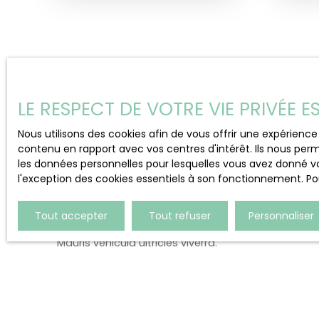
LE RESPECT DE VOTRE VIE PRIVÉE 
Nos conseillers
par secteur
Nous utilisons des cookies afin de vous offrir une expérien
contenu en rapport avec vos centres d'intérêt. Ils nous perm
les données personnelles pour lesquelles vous avez donné vo
l'exception des cookies essentiels à son fonctionnement. Pou
Lorem ipsum dolor sit amet, consectetur adipiscing 
In dui ex, fringilla eu velit vitae, fringilla eleifend sem
Aliquam aliquam ante orci, a mattis ex facilisis et.
Tout accepter
Tout refuser
Personnaliser
In at tristique purus.
Mauris vehicula ultricies viverra.
Ut tristique nec nunc nec tempor.
In ha