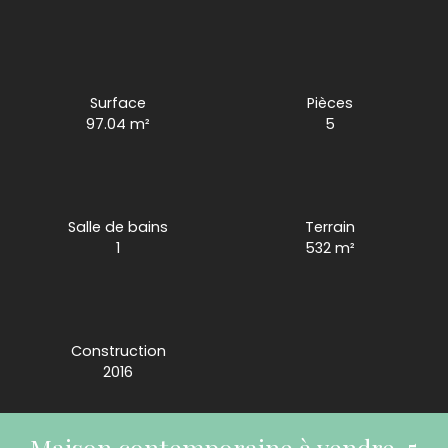
Surface
Pièces
97.04
m²
5
Salle de bains
Terrain
1
532
m²
Construction
2016
Maison contemporaine à vendre, 5