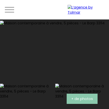
ACCUEIL
ACHETER
VENDRE
LOUER
BLOG
CONTACT
Estimation
+ de photos