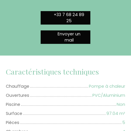
+33 7 68 24 89
25
Envoyer un
mail
Caractéristiques techniques
Chauffage
Pompe à chaleur
Ouvertures
PVC/Aluminium
Piscine
Non
Surface
97.04
m²
Pièces
5