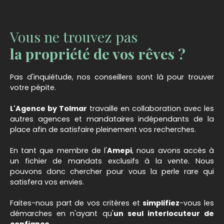
parcelle de 532 m², vous apprécierez son jardin
agréable et intime. Environnement calme,
emplacement idéal au centre, proche de toutes
Vous ne trouvez pas
les commodités à pied. Si vous souhaitez plus
d'informations, nous vous invitons à contacter
la propriété de vos rêves ?
l'Agence By Tolmar. Le Groupe TOLMAR comprend
une équipe de courtier qui se tient à votre
Pas d'inquiétude, nos conseillers sont là pour trouver
disposition pour une étude gratuite et pour vous
votre pépite.
accompagner sur votre projet immobilier. Les
informations sur les risques auxquels ce bien est
L'Agence by Tolmar
travaille en collaboration avec les
exposé sont disponibles sur le site Géorisques :
autres agences et mandataires indépendants de la
www. georisques. gouv. fr
place afin de satisfaire pleinement vos recherches.
En tant que membre de l'
Amepi
, nous avons accès à
un fichier de mandats exclusifs à la vente. Nous
pouvons donc chercher pour vous la perle rare qui
satisfera vos envies.
Faites-nous part de vos critères et
simplifiez
-vous les
démarches en n'ayant qu'
un seul interlocuteur de
confiance
.