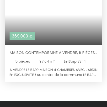
369 000
€
MAISON CONTEMPORAINE À VENDRE, 5 PIÈCES
- LE BARP 33114
5
pièces
97.04
m²
Le Barp 33114
A VENDRE LE BARP MAISON 4 CHAMBRES AVEC JARDIN
En EXCLUSIVITE ! Au centre de la commune LE BARP,
maison contemporaine d'une superficie habitable
de 97 m², se composant d'une vaste pièce de vie
lumineuse de 40 m² avec cuisine équipée et
aménagée, côté nuit 4 chambres, une salle de
bain complète, wc séparé. Un cellier et un garage
complètent ce bien. La maison est édifiée sur une