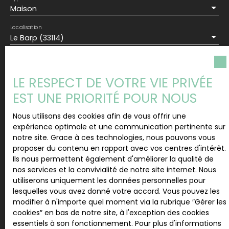
Maison
Localisation
Le Barp (33114)
Budget max (€)
LE RESPECT DE VOTRE VIE PRIVÉE
EST UNE PRIORITÉ POUR NOUS
Surface min (m²)
Nous utilisons des cookies afin de vous offrir une
Pièces min
expérience optimale et une communication pertinente sur
notre site. Grace à ces technologies, nous pouvons vous
proposer du contenu en rapport avec vos centres d'intérêt.
J'accepte le traitement de mes données
Ils nous permettent également d'améliorer la qualité de
personnelles conformément au RGPD. Si vous ne
nos services et la convivialité de notre site internet. Nous
souhaitez pas faire l'objet de prospection
utiliserons uniquement les données personnelles pour
commerciale par voie téléphonique, vous pouvez
lesquelles vous avez donné votre accord. Vous pouvez les
vous inscrire gratuitement sur la liste d'opposition
modifier à n'importe quel moment via la rubrique ″Gérer les
au démarchage téléphonique, prévu par l'article
cookies″ en bas de notre site, à l'exception des cookies
L223-1 du code de la consommation, sur le site
essentiels à son fonctionnement. Pour plus d'informations
Internet www.bloctel.gouv.fr ou par courrier