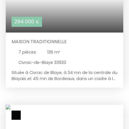
294 000
€
MAISON TRADITIONNELLE
7
pièces
136
m²
Civrac-de-Blaye 33920
Située à Civrac de Blaye, à 34 mn de la centrale du
Blayais et 45 mn de Bordeaux, dans un cadre à la
fois à la campagne et facile d'accès aux grands
axes et commodités, cette maison parfaitement
entretenue vous séduira par ses prestations et
son cadre de vie privilégié. De plain-pied, elle
propose une pièce de vie spacieuse de plus de 45
m² avec cheminée à l'éthanol, une cuisine
américaine aménagée et équipée, une buanderie
attenante ainsi qu'une véranda de 21m2 haut de