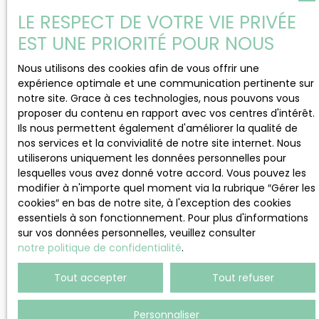
LE RESPECT DE VOTRE VIE PRIVÉE
gratuitement
EST UNE PRIORITÉ POUR NOUS
avec L’agence by Tolmar ?
Nous utilisons des cookies afin de vous offrir une
Vous êtes propriétaire d'une maison ou d'un
expérience optimale et une communication pertinente sur
appartement, et vous souhaitez connaître le prix
notre site. Grace à ces technologies, nous pouvons vous
de marché réelle de votre bien?
proposer du contenu en rapport avec vos centres d'intérêt.
Ils nous permettent également d'améliorer la qualité de
Faire
estimer son bien immobilier
nécessite une
nos services et la convivialité de notre site internet. Nous
connaissance accrue du marché local ainsi
utiliserons uniquement les données personnelles pour
qu’une réelle expertise pour connaître avec
lesquelles vous avez donné votre accord. Vous pouvez les
précision la valeur d’un appartement ou d’une
modifier à n'importe quel moment via la rubrique ″Gérer les
maison. Chez
L’Agence By Tolmar
, nous
cookies″ en bas de notre site, à l'exception des cookies
disposons d’un service estimation et s’appuie sur
essentiels à son fonctionnement. Pour plus d'informations
une analyse fine du marché, mais aussi et surtout
sur vos données personnelles, veuillez consulter
sur
des spécificités de votre bien
dans son
notre politique de confidentialité
.
environnement.
Tout accepter
Tout refuser
Ainsi, nous représentons le
partenaire idéal
si
vous disposez d’un projet que vous souhaitez
mener à bien par le biais d’un acteur majeur du
Personnaliser