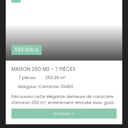
539 000
€
MAISON 250 M2 - 7 PIÈCES
7
pièces
250.39
m²
Margaux-Cantenac 33460
Découvrez cette élégante demeure de caractère
d'environ 250 m², entièrement rénovée avec goût,
où chaque détail a été pensé pour sublimer votre
En savoir +
quotidien. Dès l'entrée, vous serez immédiatement
séduit par l'atmosphère raffinée qui règne dans
cette maison. Le rez-de-chaussée offre une belle