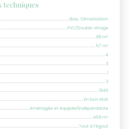
s techniques
Bois, Climatisation
PVC/Double vitrage
99
m²
57
m²
4
3
1
2
1940
En bon état
Aménagée et équipée/Indépendante
459
m²
Tout à l'égout