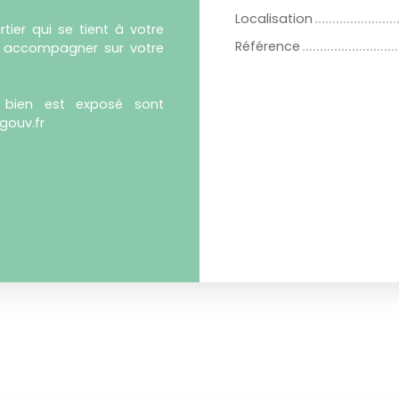
Localisation
er qui se tient à votre
Référence
us accompagner sur votre
e bien est exposé sont
gouv.fr