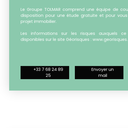
Le Groupe TOLMAR comprend une équipe de courti
disposition pour une étude gratuite et pour vo
projet immobilier.
Les informations sur les risques auxquels c
disponibles sur le site Géorisques : www.georisques.
+33 7 68 24 89
Envoyer un
25
mail