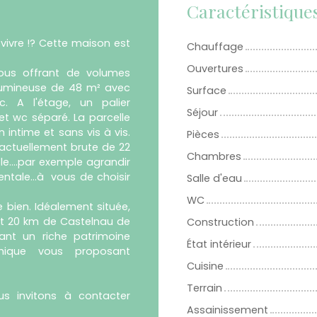
Caractéristique
vivre !? Cette maison est
Chauffage
Ouvertures
us offrant de volumes
 lumineuse de 48 m² avec
Surface
c. A l'étage, un palier
Séjour
et wc séparé. La parcelle
 intime et sans vis à vis.
Pièces
actuellement brute de 22
Chambres
e....par exemple agrandir
ntale...à vous de choisir
Salle d'eau
WC
 bien. Idéalement située,
et 20 km de Castelnau de
Construction
nt un riche patrimoine
État intérieur
amique vous proposant
Cuisine
Terrain
us invitons à contacter
Assainissement