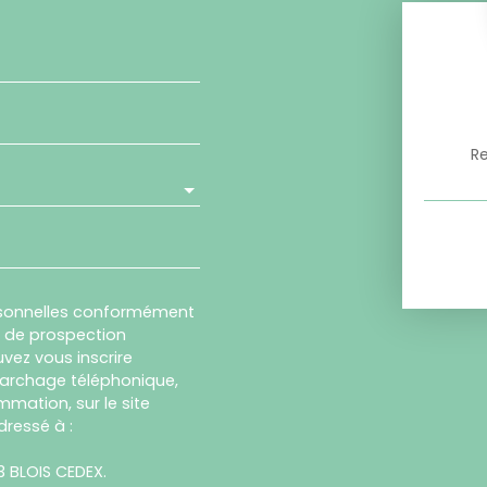
R
rsonnelles conformément
et de prospection
vez vous inscrire
marchage téléphonique,
mmation, sur le site
dressé à :
13 BLOIS CEDEX.