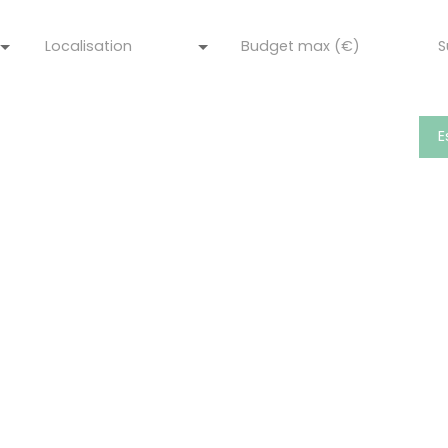
Localisation
Budget max (€)
S
re estimer votre bien immobilier ?
E