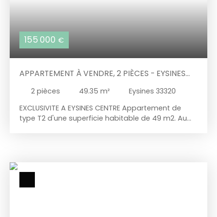
155 000
€
APPARTEMENT À VENDRE, 2 PIÈCES - EYSINES
33320
2
pièces
49.35
m²
Eysines 33320
EXCLUSIVITE A EYSINES CENTRE Appartement de
type T2 d'une superficie habitable de 49 m2. Au
sein d'une petite copropriété datant de 2012 avec
seulement 6 lots d'habitations. Il se compose
d'une entrée avec placard, une pièce de vie
lumineuse avec cuisine ouverte aménagée et
équipée, une chambre, salle d'eau, wc. Les autres
atouts qui complètent ce bien : la place de
parking sécurisée, le box de rangement de 4m2 et
son jardin ! Appartement offrant de belles
prestations, espaces et rangements optimisés.