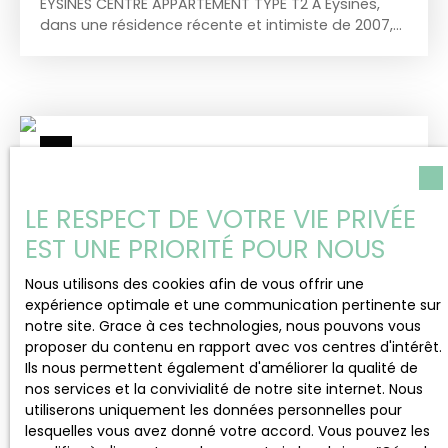
EYSINES CENTRE APPARTEMENT TYPE T2 À Eysines,
dans une résidence récente et intimiste de 2007,
découvrez cet agréable appartement T2 de 42,89
m² qui combine confort et fonctionnalité. Situé au
1er et dernier étage, ce bien offre une belle pièce
de vie lumineuse avec cuisine ouverte aménagée
et équipée, pensée pour profiter pleinement d’un
espace convivial au quotidien. Une chambre,
confortable et bien agencée, la salle de bains,
WC. Véritable atout de l’appartement : une
LE RESPECT DE VOTRE VIE PRIVÉE
mezzanine, parfaite pour créer un espace bureau,
un coin nuit supplémentaire. L’emplacement est
EST UNE PRIORITÉ POUR NOUS
idéal, à proximité immédiate des commerces,
transports et commodités, tout en bénéficiant
Nous utilisons des cookies afin de vous offrir une
d’un environnement calme et agréable. Ce bien
expérience optimale et une communication pertinente sur
conviendra parfaitement à un premier achat, un
notre site. Grace à ces technologies, nous pouvons vous
529 000
€
investissement locatif ou un pied-à-terre proche
proposer du contenu en rapport avec vos centres d'intérêt.
de Bordeaux. Vous avez également la possibilité
Ils nous permettent également d'améliorer la qualité de
de compléter ce bien avec un garage. Si vous
nos services et la convivialité de notre site internet. Nous
MAISON CONTEMPORAINE À VENDRE, 4 PIÈCES
souhaitez plus d'informations, nous vous invitons
utiliserons uniquement les données personnelles pour
à contacter l'Agence By Tolmar. Le Groupe
- EYSINES 33320
lesquelles vous avez donné votre accord. Vous pouvez les
4
pièces
121
m²
Eysines 33320
TOLMAR comprend une équipe de courtier qui se