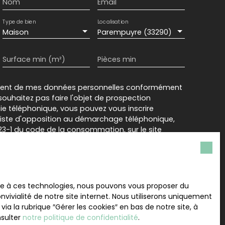
Nom
Email
Type de bien
Localisation
Maison
Parempuyre (33290)
Surface min (m²)
Pièces min
ement de mes données personnelles conformément
souhaitez pas faire l'objet de prospection
e téléphonique, vous pouvez vous inscrire
 liste d'opposition au démarchage téléphonique,
L223-1 du code de la consommation, sur le site
.gouv.fr ou par courrier adressé à :
rvice Bloctel, CS 61311, 41013 BLOIS CEDEX.
sur le traitement de vos données personnelles,
ace à ces technologies, nous pouvons vous proposer du
otre
politique de confidentialité
.
vivialité de notre site internet. Nous utiliserons uniquement
 la rubrique ″Gérer les cookies″ en bas de notre site, à
nsulter
notre politique de confidentialité
.