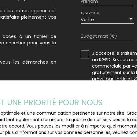
Prénom
vec les autres agences et
Type d'offre
atisfaire pleinement vos
Vente
Budget max (€)
 accès à un fichier de
c chercher pour vous la
J'accepte le trait
au RGPD. Si vous ne 
-vous les démarches en
commerciale par voi
gratuitement sur la
prévu par l'article 
Internet www.bloctel
Société Worldline, Se
EST UNE PRIORITÉ POUR NOUS
Pour en savoir plus 
ce optimale et une communication pertinente sur notre site. Gr
veuillez consulter n
ettent également d'améliorer la qualité de nos services et la con
tre accord. Vous pouvez les modifier à n'importe quel moment via
r plus d'informations sur vos données personnelles, veuillez co