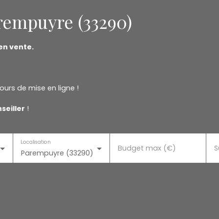
rempuyre (33290)
en vente.
ours de mise en ligne !
seiller
!
Localisation
Budget max (€)
S
Parempuyre (33290)