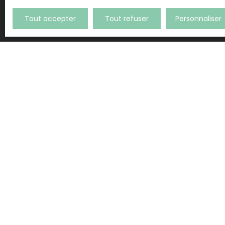
Tout accepter
Tout refuser
Personnaliser
L’AGENCE BY TOLMAR
Estimez votre bien
Vendre avec nous
Espace vendeur
Gestion locative
Nous contacter