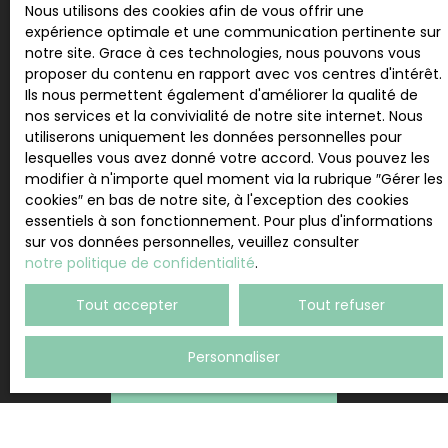
personnelles conformément au RGPD. Si vous ne
Nous utilisons des cookies afin de vous offrir une
souhaitez pas faire l'objet de prospection
expérience optimale et une communication pertinente sur
commerciale par voie téléphonique, vous pouvez
notre site. Grace à ces technologies, nous pouvons vous
vous inscrire gratuitement sur la liste d'opposition
proposer du contenu en rapport avec vos centres d'intérêt.
au démarchage téléphonique, prévu par l'article
Ils nous permettent également d'améliorer la qualité de
L223-1 du code de la consommation, sur le site
nos services et la convivialité de notre site internet. Nous
Internet www.bloctel.gouv.fr ou par courrier
utiliserons uniquement les données personnelles pour
adressé à :
lesquelles vous avez donné votre accord. Vous pouvez les
modifier à n'importe quel moment via la rubrique ″Gérer les
Société Worldline, Service Bloctel, CS 61311, 41013
cookies″ en bas de notre site, à l'exception des cookies
BLOIS CEDEX.
essentiels à son fonctionnement. Pour plus d'informations
sur vos données personnelles, veuillez consulter
Pour en savoir plus sur le traitement de vos
notre politique de confidentialité
.
données personnelles, veuillez consulter notre
politique de confidentialité
.
Tout accepter
Tout refuser
Personnaliser
Recevoir des annonces