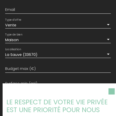
Email
Type d'offre
Vente
Type de bien
Maison
Localisation
La Sauve (33670)
Budget max (€)
Surface min (m²)
Pièces min
LE RESPECT DE VOTRE VIE PRIVÉE
EST UNE PRIORITÉ POUR NOUS
J'accepte le traitement de mes données