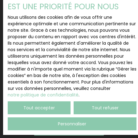
J'accepte le traitement de mes données
EST UNE PRIORITÉ POUR NOUS
personnelles conformément au RGPD. Si vous ne
souhaitez pas faire l'objet de prospection
Nous utilisons des cookies afin de vous offrir une
commerciale par voie téléphonique, vous pouvez
expérience optimale et une communication pertinente sur
vous inscrire gratuitement sur la liste d'opposition
notre site. Grace à ces technologies, nous pouvons vous
au démarchage téléphonique, prévu par l'article
proposer du contenu en rapport avec vos centres d'intérêt.
L223-1 du code de la consommation, sur le site
Ils nous permettent également d'améliorer la qualité de
Internet www.bloctel.gouv.fr ou par courrier
nos services et la convivialité de notre site internet. Nous
adressé à :
utiliserons uniquement les données personnelles pour
lesquelles vous avez donné votre accord. Vous pouvez les
Société Worldline, Service Bloctel, CS 61311, 41013
modifier à n'importe quel moment via la rubrique ″Gérer les
BLOIS CEDEX.
cookies″ en bas de notre site, à l'exception des cookies
essentiels à son fonctionnement. Pour plus d'informations
Pour en savoir plus sur le traitement de vos
sur vos données personnelles, veuillez consulter
données personnelles, veuillez consulter notre
notre politique de confidentialité
.
politique de confidentialité
.
Tout accepter
Tout refuser
Personnaliser
Recevoir des annonces