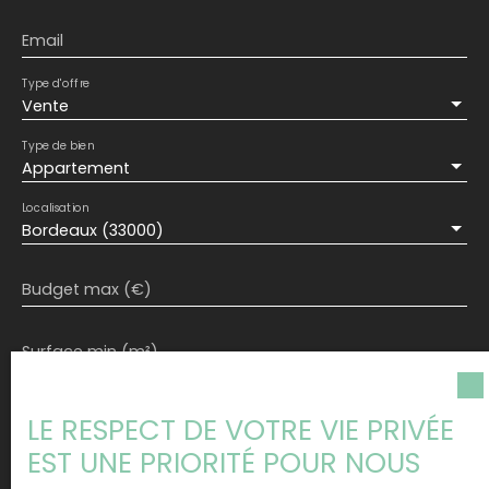
Email
Type d'offre
Vente
Type de bien
Appartement
Localisation
Bordeaux (33000)
Budget max (€)
Surface min (m²)
Pièces min
LE RESPECT DE VOTRE VIE PRIVÉE
EST UNE PRIORITÉ POUR NOUS
J'accepte le traitement de mes données