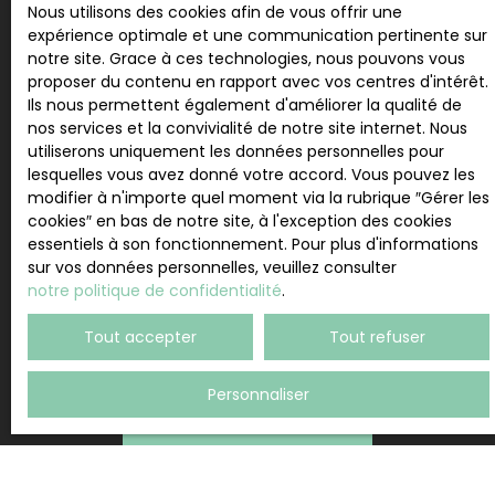
personnelles conformément au RGPD. Si vous ne
Nous utilisons des cookies afin de vous offrir une
souhaitez pas faire l'objet de prospection
expérience optimale et une communication pertinente sur
commerciale par voie téléphonique, vous pouvez
notre site. Grace à ces technologies, nous pouvons vous
vous inscrire gratuitement sur la liste d'opposition
proposer du contenu en rapport avec vos centres d'intérêt.
au démarchage téléphonique, prévu par l'article
Ils nous permettent également d'améliorer la qualité de
L223-1 du code de la consommation, sur le site
nos services et la convivialité de notre site internet. Nous
Internet www.bloctel.gouv.fr ou par courrier
utiliserons uniquement les données personnelles pour
adressé à :
lesquelles vous avez donné votre accord. Vous pouvez les
modifier à n'importe quel moment via la rubrique ″Gérer les
Société Worldline, Service Bloctel, CS 61311, 41013
cookies″ en bas de notre site, à l'exception des cookies
BLOIS CEDEX.
essentiels à son fonctionnement. Pour plus d'informations
sur vos données personnelles, veuillez consulter
Pour en savoir plus sur le traitement de vos
notre politique de confidentialité
.
données personnelles, veuillez consulter notre
politique de confidentialité
.
Tout accepter
Tout refuser
Personnaliser
Recevoir des annonces