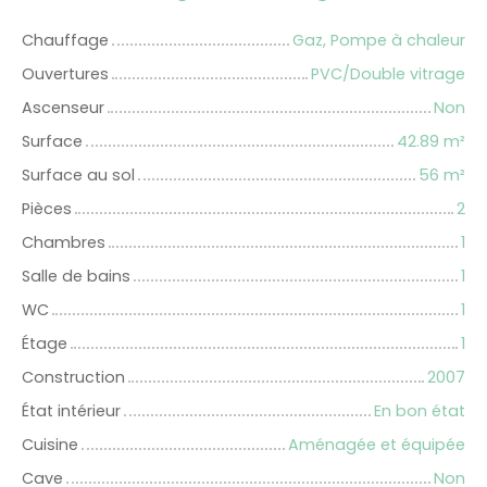
Chauffage
Gaz, Pompe à chaleur
Ouvertures
PVC/Double vitrage
Ascenseur
Non
Surface
42.89
m²
Surface au sol
56
m²
Pièces
2
Chambres
1
Salle de bains
1
WC
1
Étage
1
Construction
2007
État intérieur
En bon état
Cuisine
Aménagée et équipée
Cave
Non