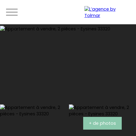
ACCUEIL
ACHETER
VENDRE
LOUER
BLOG
CONTACT
Estimation
+ de photos