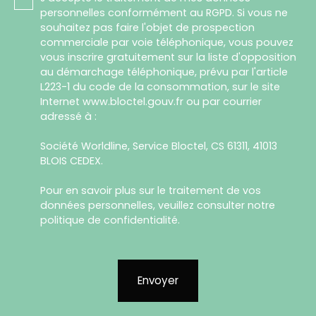
personnelles conformément au RGPD. Si vous ne
souhaitez pas faire l'objet de prospection
commerciale par voie téléphonique, vous pouvez
vous inscrire gratuitement sur la liste d'opposition
au démarchage téléphonique, prévu par l'article
L223-1 du code de la consommation, sur le site
Internet www.bloctel.gouv.fr ou par courrier
adressé à :
Société Worldline, Service Bloctel, CS 61311, 41013
BLOIS CEDEX.
Pour en savoir plus sur le traitement de vos
données personnelles, veuillez consulter notre
politique de confidentialité
.
Envoyer