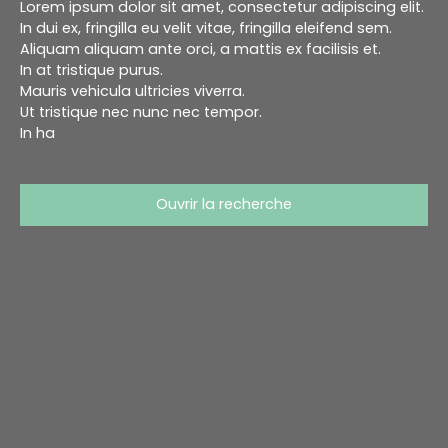
Lorem ipsum dolor sit amet, consectetur adipiscing elit.
In dui ex, fringilla eu velit vitae, fringilla eleifend sem.
Aliquam aliquam ante orci, a mattis ex facilisis et.
In at tristique purus.
Mauris vehicula ultricies viverra.
Ut tristique nec nunc nec tempor.
In ha
Ouvrir la recherche
Type d'offre
Location
Type de bien
Immobilier Pro
Localisation
Blanquefort (33290)
Loyer max (€/mois)