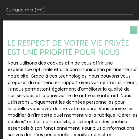
Surface min (m²)
J'accepte le traitement de mes données
personnelles conformément au RGPD. Si vous ne
souhaitez pas faire l'objet de prospection
LE RESPECT DE VOTRE VIE PRIVÉE
commerciale par voie téléphonique, vous pouvez
EST UNE PRIORITÉ POUR NOUS
vous inscrire gratuitement sur la liste d'opposition
au démarchage téléphonique, prévu par l'article
Nous utilisons des cookies afin de vous offrir une
L223-1 du code de la consommation, sur le site
expérience optimale et une communication pertinente sur
Internet www.bloctel.gouv.fr ou par courrier
notre site. Grace à ces technologies, nous pouvons vous
adressé à :
proposer du contenu en rapport avec vos centres d'intérêt.
Ils nous permettent également d'améliorer la qualité de
Société Worldline, Service Bloctel, CS 61311, 41013
nos services et la convivialité de notre site internet. Nous
BLOIS CEDEX.
utiliserons uniquement les données personnelles pour
lesquelles vous avez donné votre accord. Vous pouvez les
Pour en savoir plus sur le traitement de vos
modifier à n'importe quel moment via la rubrique ″Gérer les
données personnelles, veuillez consulter notre
cookies″ en bas de notre site, à l'exception des cookies
politique de confidentialité
.
essentiels à son fonctionnement. Pour plus d'informations
sur vos données personnelles, veuillez consulter