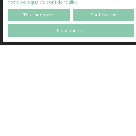
notre politique de confidentialité
.
Recevoir des annonces
Tout accepter
Tout refuser
Personnaliser
L’AGENCE BY TOLMAR
Estimez votre bien
Vendre avec nous
Espace vendeur
Gestion locative
Nous contacter