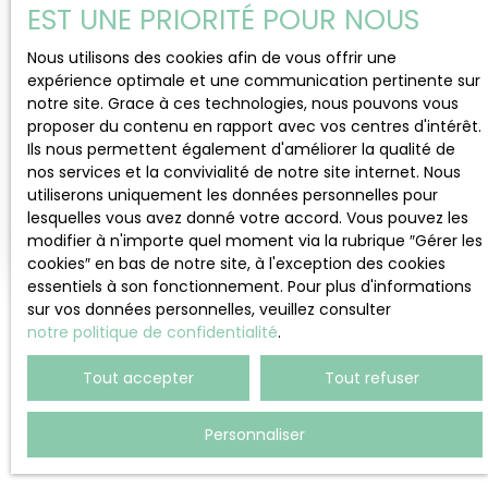
EST UNE PRIORITÉ POUR NOUS
vous disposez d’un projet que vous souhaitez
mener à bien par le biais d’un acteur majeur du
Nous utilisons des cookies afin de vous offrir une
marché local.
expérience optimale et une communication pertinente sur
notre site. Grace à ces technologies, nous pouvons vous
proposer du contenu en rapport avec vos centres d'intérêt.
Ils nous permettent également d'améliorer la qualité de
Adresse de votre bien
nos services et la convivialité de notre site internet. Nous
utiliserons uniquement les données personnelles pour
Estimer mon bien
lesquelles vous avez donné votre accord. Vous pouvez les
modifier à n'importe quel moment via la rubrique ″Gérer les
cookies″ en bas de notre site, à l'exception des cookies
essentiels à son fonctionnement. Pour plus d'informations
sur vos données personnelles, veuillez consulter
notre politique de confidentialité
.
Tout accepter
Tout refuser
Personnaliser