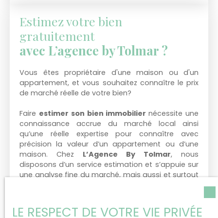
Estimez votre bien
gratuitement
avec L’agence by Tolmar ?
Vous êtes propriétaire d'une maison ou d'un
appartement, et vous souhaitez connaître le prix
de marché réelle de votre bien?
Faire
estimer son bien immobilier
nécessite une
connaissance accrue du marché local ainsi
qu’une réelle expertise pour connaître avec
précision la valeur d’un appartement ou d’une
maison. Chez
L’Agence By Tolmar
, nous
disposons d’un service estimation et s’appuie sur
une analyse fine du marché, mais aussi et surtout
sur
des spécificités de votre bien
dans son
environnement.
LE RESPECT DE VOTRE VIE PRIVÉE
Ainsi, nous représentons le
partenaire idéal
si