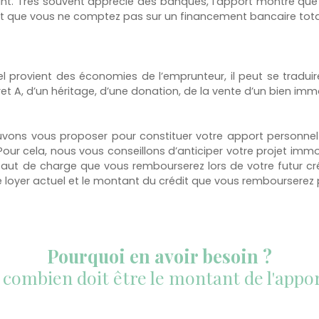
unt. Très souvent apprécié des banques, l’apport montre que
et que vous ne comptez pas sur un financement bancaire tota
el provient des économies de l’emprunteur, il peut se tradui
t A, d’un héritage, d’une donation, de la vente d’un bien immob
uvons vous proposer pour constituer votre apport personnel 
our cela, nous vous conseillons d’anticiper votre projet imm
aut de charge que vous rembourserez lors de votre futur cré
e loyer actuel et le montant du crédit que vous rembourserez 
Pourquoi en avoir besoin ?
 combien doit être le montant de l'appor