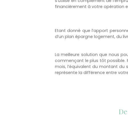
s’utilise en complément de l’empr
financièrement à votre opération 
Etant donné que l’apport personn
d’un plan épargne logement, du livre
La meilleure solution que nous po
commençant le plus tôt possible. P
mois, l’équivalent du montant du s
représente la différence entre votr
De