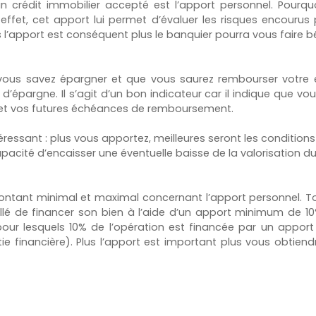
n crédit immobilier accepté est l’apport personnel. Pourq
 effet, cet apport lui permet d’évaluer les risques encouru
s l’apport est conséquent plus le banquier pourra vous faire bé
ous savez épargner et que vous saurez rembourser votre e
épargne. Il s’agit d’un bon indicateur car il indique que vo
l et vos futures échéances de remboursement.
éressant : plus vous apportez, meilleures seront les condition
capacité d’encaisser une éventuelle baisse de la valorisation 
ntant minimal et maximal concernant l’apport personnel. Tou
illé de financer son bien à l’aide d’un apport minimum de 10%
pour lesquels 10% de l’opération est financée par un apport
ntie financière). Plus l’apport est important plus vous obtien